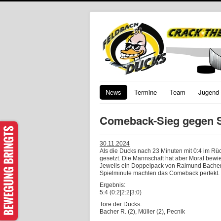
News
Termine
Team
Jugend
Comeback-Sieg gegen S
30.11.2024
Als die Ducks nach 23 Minuten mit 0:4 im Rüc
gesetzt. Die Mannschaft hat aber Moral bewie
Jeweils ein Doppelpack von Raimund Bacher
Spielminute machten das Comeback perfekt.
Ergebnis:
5:4 (0:2|2:2|3:0)
Tore der Ducks:
Bacher R. (2), Müller (2), Pecnik