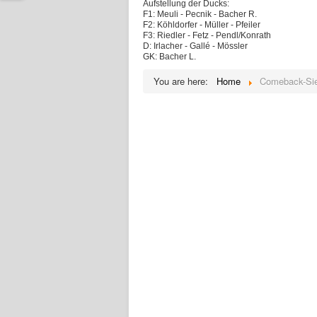
Aufstellung der Ducks:
F1: Meuli - Pecnik - Bacher R.
F2: Köhldorfer - Müller - Pfeiler
F3: Riedler - Fetz - Pendl/Konrath
D: Irlacher - Gallé - Mössler
GK: Bacher L.
You are here:
Home
Comeback-Sie