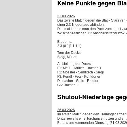
Keine Punkte gegen Bla
31.03.2026
Das zweite Match gegen die Black Stars verli
einer 2:3-Niederlage abfinden.
Diesmal konnte man den Puck zumindest zwei
zwischenzeitlichen 1:2 Anschlusstreffer bzw. 
Ergebnis:
2:3 (0:1|1:1|1:1)
Tore der Ducks:
Siegl, Müller
Aufstellung der Ducks:
F1: Meuli - Müller - Bacher R.
F2: Mössler - Semlitsch - Siegl
F3: Pendl - Fetz - Köhldorfer
D: Irlacher - Gallé - Riedler
GK: Bacher L.
Shutout-Niederlage geg
26.03.2026
Im ersten Match gegen den Trainingspartner 
Drittel jeweils eine Torchance nutzen und ent
Bereits am kommenden Dienstag (31.03.2026