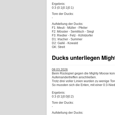
Ergebnis:
0:3 (0:1|0:1|0:1)
Tore der Ducks:
-
Aufstellung der Ducks:
F1: Meuli - Müller - Pfeiler
F2: Mössler - Semlitsch - Siegl
F3: Riedler - Fetz - Köhldorfer
D1: Irlacher - Summer
D2: Gallé - Kowald
GK: Streit
Ducks unterliegen Mig
08.03.2026
Beim Rückspiel gegen die Mighty Moose konn
Aufeinandertreffen anschließen.
Trotz drei voller Linien wurden zu wenige Tor
So mussten sich die Enten, mit einer 0:3-N
Ergebnis:
0:3 (0:1|0:0|0:2)
Tore der Ducks:
-
Aufstellung der Ducks: