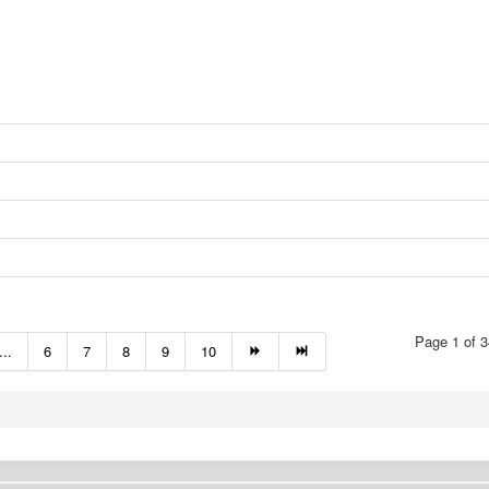
Page 1 of 3
...
6
7
8
9
10