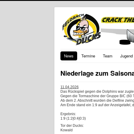
News
Termine
Team
Jugend
Niederlage zum Saison
11.04.2026
Das Rückspiel gegen die Dolphins war zuglei
Gegen die Tormaschine der Gruppe B/C (60 To
Ab dem 2. Abschnitt wurden die Delfine zwin
Am Ende stand ein 1:9 auf der Anzeigetafel,
Ergebnis:
1:9 (1:2|0:4|0:3)
Tor der Ducks:
Kowald