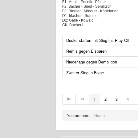
F1: Meuli - Pecnik - Pfeiler
F2: Bacher - Siegl - Semlitsch
F3: Riedler - Mössler - Köhldorfer
D1: Irlacher - Summer
D2: Gallé - Kowald
GK: Bacher L.
Ducks starten mit Sieg ins Play-Off
Remis gegen Eisbären
Niederlage gegen Demolition
Zweiter Sieg in Folge
1
2
3
4
You are here:
Home