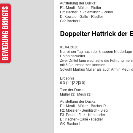
Aufstellung der Ducks:
F1: Meuli - Müller - Pfeiler
F2: Bacher R. - Semlitsch - Pendl
D: Kowald - Gallé - Riedler
GK: Bacher L.
Doppelter Hattrick der 
01.04.2026
Nur einen Tag nach der knappen Niederlage 
Dolphins weiter.
Zwei Drittel lang wechselte die Führung mehrf
mit 6:3 durchsetzen konnten.
Sowohl Markus Müller als auch Armin Meuli g
Ergebnis:
6:3 (1:1|2:2|3:0)
Tore der Ducks:
Müller (3), Meuli (3)
Aufstellung der Ducks:
F1: Meuli - Müller - Bacher R.
F2: Mössler - Semlitsch - Siegl
F3: Pendl - Fetz - Köhldorfer
D: Irlacher - Gallé - Riedler
GK: Bacher L.