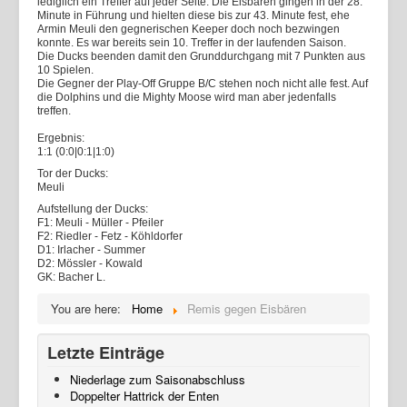
lediglich ein Treffer auf jeder Seite. Die Eisbären gingen in der 28.
Minute in Führung und hielten diese bis zur 43. Minute fest, ehe
Armin Meuli den gegnerischen Keeper doch noch bezwingen
konnte. Es war bereits sein 10. Treffer in der laufenden Saison.
Die Ducks beenden damit den Grunddurchgang mit 7 Punkten aus
10 Spielen.
Die Gegner der Play-Off Gruppe B/C stehen noch nicht alle fest. Auf
die Dolphins und die Mighty Moose wird man aber jedenfalls
treffen.
Ergebnis:
1:1 (0:0|0:1|1:0)
Tor der Ducks:
Meuli
Aufstellung der Ducks:
F1: Meuli - Müller - Pfeiler
F2: Riedler - Fetz - Köhldorfer
D1: Irlacher - Summer
D2: Mössler - Kowald
GK: Bacher L.
You are here:
Home
Remis gegen Eisbären
Letzte Einträge
Niederlage zum Saisonabschluss
Doppelter Hattrick der Enten