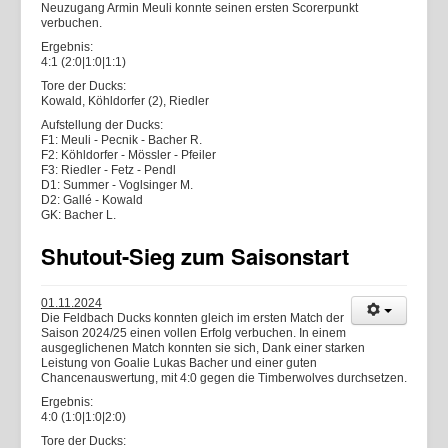
Neuzugang Armin Meuli konnte seinen ersten Scorerpunkt
verbuchen.
Ergebnis:
4:1 (2:0|1:0|1:1)
Tore der Ducks:
Kowald, Köhldorfer (2), Riedler
Aufstellung der Ducks:
F1: Meuli - Pecnik - Bacher R.
F2: Köhldorfer - Mössler - Pfeiler
F3: Riedler - Fetz - Pendl
D1: Summer - Voglsinger M.
D2: Gallé - Kowald
GK: Bacher L.
Shutout-Sieg zum Saisonstart
01.11.2024
Die Feldbach Ducks konnten gleich im ersten Match der
Saison 2024/25 einen vollen Erfolg verbuchen. In einem
ausgeglichenen Match konnten sie sich, Dank einer starken
Leistung von Goalie Lukas Bacher und einer guten
Chancenauswertung, mit 4:0 gegen die Timberwolves durchsetzen.
Ergebnis:
4:0 (1:0|1:0|2:0)
Tore der Ducks: