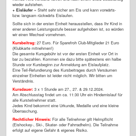
wieder aufstehen.
+ Eisläufer
= Steht sehr sicher am Eis und kann vorwärts-
bzw. langsam rückwärts Eislaufen.
Sollte sich in der ersten Einheit herausstellen, dass Ihr Kind in
einer anderen Leistungsstufe besser aufgehoben ist, so würden
wir einen Wechsel vornehmen.
Kursbeitrag:
27 Euro. Für Sparefroh Club-Mitglieder 21 Euro
(Klubkarte mitnehmen!)
Die gesamte Kursgebühr ist vor der ersten Einheit vor Ort in
bar zu bezahlen. Kommen sie dazu bitte spätestens ein halbe
Stunde vor Kursbeginn zur Anmeldung am Eislaufplatz.
Eine Teil-Refundierung des Kursbeitrages durch Versäumen
einzelner Einheiten ist leider nicht möglich. Wir bitten um
Verständnis.
Kursdauer:
3 x 1 Stunde am 27., 27. & 29.12.2024.
Am Abschlusstag findet um ca. 11:30 Uhr ein Hindernislauf für
alle Kursteilnehmer statt.
Jedes Kind bekommt eine Urkunde, Medaille und eine kleine
Überraschung.
Rechtlicher Hinweis:
Für alle Teilnehmer gilt Helmpflicht
(Eishockey-, Ski-, Skater- oder Fahrradhelm). Die Teilnahme
erfolgt auf eigene Gefahr & eigenes Risiko.