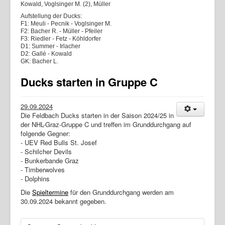
Kowald, Voglsinger M. (2), Müller
Aufstellung der Ducks:
F1: Meuli - Pecnik - Voglsinger M.
F2: Bacher R. - Müller - Pfeiler
F3: Riedler - Fetz - Köhldorfer
D1: Summer - Irlacher
D2: Gallé - Kowald
GK: Bacher L.
Ducks starten in Gruppe C
29.09.2024
Die Feldbach Ducks starten in der Saison 2024/25 in
der NHL-Graz-Gruppe C und treffen im Grunddurchgang auf
folgende Gegner:
- UEV Red Bulls St. Josef
- Schilcher Devils
- Bunkerbande Graz
- Timberwolves
- Dolphins
Die
Spieltermine
für den Grunddurchgang werden am
30.09.2024 bekannt gegeben.