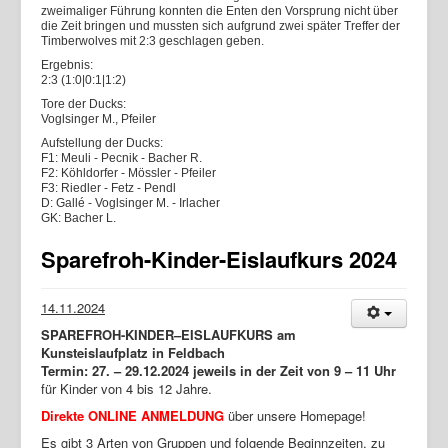
zweimaliger Führung konnten die Enten den Vorsprung nicht über
die Zeit bringen und mussten sich aufgrund zwei später Treffer der
Timberwolves mit 2:3 geschlagen geben.
Ergebnis:
2:3 (1:0|0:1|1:2)
Tore der Ducks:
Voglsinger M., Pfeiler
Aufstellung der Ducks:
F1: Meuli - Pecnik - Bacher R.
F2: Köhldorfer - Mössler - Pfeiler
F3: Riedler - Fetz - Pendl
D: Gallé - Voglsinger M. - Irlacher
GK: Bacher L.
Sparefroh-Kinder-Eislaufkurs 2024
14.11.2024
SPAREFROH-KINDER–EISLAUFKURS am
Kunsteislaufplatz in Feldbach
Termin: 27. – 29.12.2024 jeweils in der Zeit von 9 – 11 Uhr
für Kinder von 4 bis 12 Jahre.
Direkte ONLINE ANMELDUNG
über unsere Homepage!
Es gibt 3 Arten von Gruppen und folgende Beginnzeiten, zu