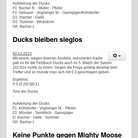
Aufstellung der Ducks:
F1: Bacher R. - Müller - Pfeiler
F2: Gebauer - Voglsinger M. - Gamsjäger/Köhldorfer
D1: Irlacher - Gallé
D2: Summer - Wickstrom
GK: Bacher L.
Ducks bleiben sieglos
02.12.2023
Mit einem, wegen diverser Ausfälle, reduzierten Kader
gab es für die Feldbach Ducks auch im 5. Match der Saison
2023/24 nichts zu holen. Gegen die Frogs gelang diesmal kein
Treffer und so musste man sich mit 0:3 geschlagen geben.
Ergebnis:
0:3 (0:2|0:0|0:1)
Tore der Ducks:
-
Aufstellung der Ducks:
F1: Köhldorfer - Voglsinger M. - Pfeiler
F2: Mössler - Semlitsch - Gamsjäger
D: Irlacher - Gallé - Summer
GK: Bacher L.
Keine Punkte gegen Mighty Moose