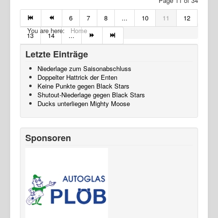
Page 11 of 34
6
7
8
...
10
11
12
You are here:
Home
13
14
...
Letzte Einträge
Niederlage zum Saisonabschluss
Doppelter Hattrick der Enten
Keine Punkte gegen Black Stars
Shutout-Niederlage gegen Black Stars
Ducks unterliegen Mighty Moose
Sponsoren