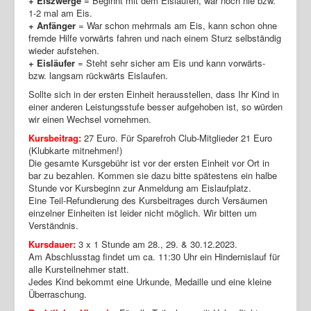
+ Eiszwerge
= Beginnt mit dem Eislaufen, war noch nie bzw.
1-2 mal am Eis.
+ Anfänger
= War schon mehrmals am Eis, kann schon ohne
fremde Hilfe vorwärts fahren und nach einem Sturz selbständig
wieder aufstehen.
+ Eisläufer
= Steht sehr sicher am Eis und kann vorwärts-
bzw. langsam rückwärts Eislaufen.
Sollte sich in der ersten Einheit herausstellen, dass Ihr Kind in
einer anderen Leistungsstufe besser aufgehoben ist, so würden
wir einen Wechsel vornehmen.
Kursbeitrag:
27 Euro. Für Sparefroh Club-Mitglieder 21 Euro
(Klubkarte mitnehmen!)
Die gesamte Kursgebühr ist vor der ersten Einheit vor Ort in
bar zu bezahlen. Kommen sie dazu bitte spätestens ein halbe
Stunde vor Kursbeginn zur Anmeldung am Eislaufplatz.
Eine Teil-Refundierung des Kursbeitrages durch Versäumen
einzelner Einheiten ist leider nicht möglich. Wir bitten um
Verständnis.
Kursdauer:
3 x 1 Stunde am 28., 29. & 30.12.2023.
Am Abschlusstag findet um ca. 11:30 Uhr ein Hindernislauf für
alle Kursteilnehmer statt.
Jedes Kind bekommt eine Urkunde, Medaille und eine kleine
Überraschung.