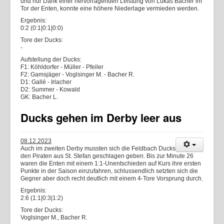
und nur Dank einer hervorragenden Leistung von Lukas Bacher im
Tor der Enten, konnte eine höhere Niederlage vermieden werden.
Ergebnis:
0:2 (0:1|0:1|0:0)
Tore der Ducks:
-
Aufstellung der Ducks:
F1: Köhldorfer - Müller - Pfeiler
F2: Gamsjäger - Voglsinger M. - Bacher R.
D1: Gallé - Irlacher
D2: Summer - Kowald
GK: Bacher L.
Ducks gehen im Derby leer aus
08.12.2023
Auch im zweiten Derby mussten sich die Feldbach Ducks
den Piraten aus St. Stefan geschlagen geben. Bis zur Minute 26
waren die Enten mit einem 1:1-Unentschieden auf Kurs ihre ersten
Punkte in der Saison einzufahren, schlussendlich setzten sich die
Gegner aber doch recht deutlich mit einem 4-Tore Vorsprung durch.
Ergebnis:
2:6 (1:1|0:3|1:2)
Tore der Ducks:
Voglsinger M., Bacher R.