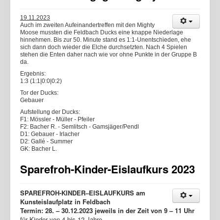
19.11.2023
Auch im zweiten Aufeinandertreffen mit den Mighty
Moose mussten die Feldbach Ducks eine knappe Niederlage
hinnehmen. Bis zur 50. Minute stand es 1:1-Unentschieden, ehe
sich dann doch wieder die Elche durchsetzten. Nach 4 Spielen
stehen die Enten daher nach wie vor ohne Punkte in der Gruppe B
da.
Ergebnis:
1:3 (1:1|0:0|0:2)
Tor der Ducks:
Gebauer
Aufstellung der Ducks:
F1: Mössler - Müller - Pfeiler
F2: Bacher R. - Semlitsch - Gamsjäger/Pendl
D1: Gebauer - Irlacher
D2: Gallé - Summer
GK: Bacher L.
Sparefroh-Kinder-Eislaufkurs 2023
SPAREFROH-KINDER–EISLAUFKURS am
Kunsteislaufplatz in Feldbach
Termin: 28. – 30.12.2023 jeweils in der Zeit von 9 – 11 Uhr
für Kinder von 4 bis 12 Jahre.