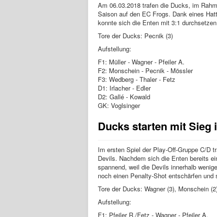
Am 06.03.2018 trafen die Ducks, im Rahme
Saison auf den EC Frogs. Dank eines Hattr
konnte sich die Enten mit 3:1 durchsetzen
Tore der Ducks: Pecnik (3)
Aufstellung:
F1: Müller - Wagner - Pfeiler A.
F2: Monschein - Pecnik - Mössler
F3: Wedberg - Thaler - Fetz
D1: Irlacher - Edler
D2: Gallé - Kowald
GK: Voglsinger
Ducks starten mit Sieg 
Im ersten Spiel der Play-Off-Gruppe C/D tr
Devils. Nachdem sich die Enten bereits ei
spannend, weil die Devils innerhalb weni
noch einen Penalty-Shot entschärfen und s
Tore der Ducks: Wagner (3), Monschein (2),
Aufstellung:
F1: Pfeiler R./Fetz - Wagner - Pfeiler A.