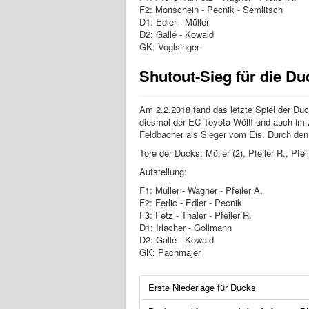
F2: Monschein - Pecnik - Semlitsch
D1: Edler - Müller
D2: Gallé - Kowald
GK: Voglsinger
Shutout-Sieg für die Du
Am 2.2.2018 fand das letzte Spiel der Du
diesmal der EC Toyota Wölfl und auch im 
Feldbacher als Sieger vom Eis. Durch den 
Tore der Ducks: Müller (2), Pfeiler R., Pfei
Aufstellung:
F1: Müller - Wagner - Pfeiler A.
F2: Ferlic - Edler - Pecnik
F3: Fetz - Thaler - Pfeiler R.
D1: Irlacher - Gollmann
D2: Gallé - Kowald
GK: Pachmajer
Erste Niederlage für Ducks