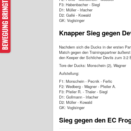
F3: Habenbacher - Siegl
D1: Müller - Irlacher
D2: Gallé - Kowald
GK: Voglsinger
Knapper Sieg gegen Dev
Nachdem sich die Ducks in der ersten Part
Match gegen den Trainingspartner äußers
den Keeper der Schilcher Devils zum 3:2 
Tore der Ducks: Monschein (2), Wagner
Aufstellung:
F1: Monschein - Pecnik - Ferlic
F2: Wedberg - Wagner - Pfeiler A.
F3: Pfeiler R. - Thaler - Siegl
D1: Gollmann - Irlacher
D2: Müller - Kowald
GK: Voglsinger
Sieg gegen den EC Fro