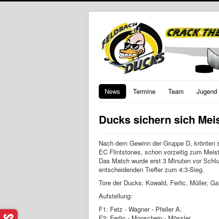
News
Termine
Team
Jugend
Ducks sichern sich Meist
Nach dem Gewinn der Gruppe D, krönten s
EC Flintstones, schon vorzeitig zum Meist
Das Match wurde erst 3 Minuten vor Schlu
entscheidenden Treffer zum 4:3-Sieg.
Tore der Ducks: Kowald, Ferlic, Müller, Ga
Aufstellung:
F1: Fetz - Wagner - Pfeiler A.
F2: Ferlic - Monschein - Mössler