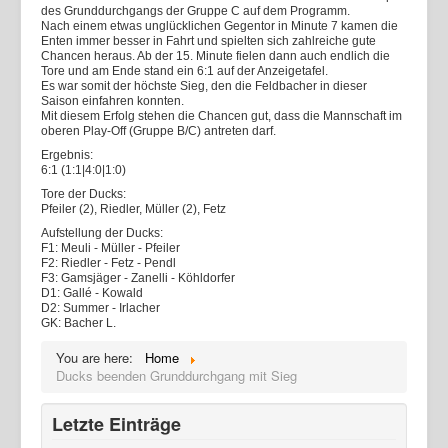
des Grunddurchgangs der Gruppe C auf dem Programm.
Nach einem etwas unglücklichen Gegentor in Minute 7 kamen die
Enten immer besser in Fahrt und spielten sich zahlreiche gute
Chancen heraus. Ab der 15. Minute fielen dann auch endlich die
Tore und am Ende stand ein 6:1 auf der Anzeigetafel.
Es war somit der höchste Sieg, den die Feldbacher in dieser
Saison einfahren konnten.
Mit diesem Erfolg stehen die Chancen gut, dass die Mannschaft im
oberen Play-Off (Gruppe B/C) antreten darf.
Ergebnis:
6:1 (1:1|4:0|1:0)
Tore der Ducks:
Pfeiler (2), Riedler, Müller (2), Fetz
Aufstellung der Ducks:
F1: Meuli - Müller - Pfeiler
F2: Riedler - Fetz - Pendl
F3: Gamsjäger - Zanelli - Köhldorfer
D1: Gallé - Kowald
D2: Summer - Irlacher
GK: Bacher L.
You are here:
Home
Ducks beenden Grunddurchgang mit Sieg
Letzte Einträge